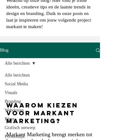
Welkom op onze blog! Hier vind je frisse
ideeën, creatieve tips en de laatste trends in
design en branding. Duik in onze posts en
laat je inspireren om jouw volgende project
markant te maken!
Blog
Alle berichten
Alle berichten
Social Media
Visuals
Branding
Waarom kiezen
Webdesign
voor Markant
Kleur
Marketing?
Grafisch ontwerp
Markant Marketing brengt merken tot
Persoonlijk