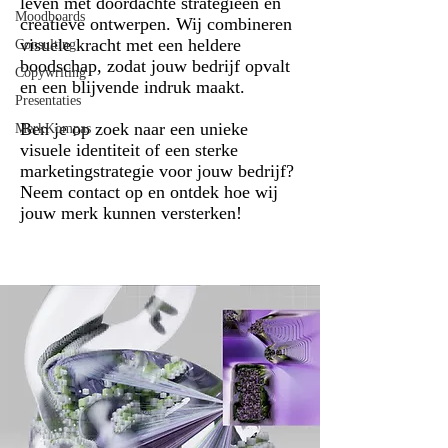
leven met doordachte strategieën en
Moodboards
creatieve ontwerpen. Wij combineren
visuele kracht met een heldere
Consulting
boodschap, zodat jouw bedrijf opvalt
Copywriting
en een blijvende indruk maakt.
Presentaties
Ben je op zoek naar een unieke
MerkKompas
visuele identiteit of een sterke
marketingstrategie voor jouw bedrijf?
Neem contact op en ontdek hoe wij
jouw merk kunnen versterken!