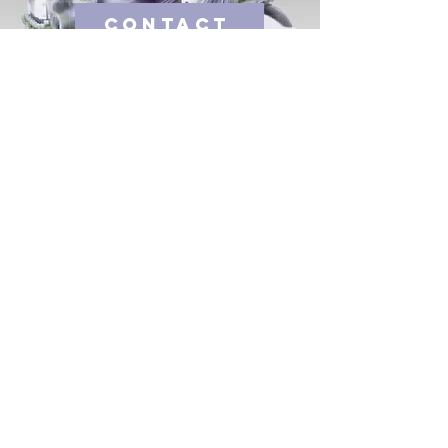
CONTACT
Markant. Marketing & Communicatie
Oude Barrier 58
3583 Paal-Beringen
BE1031730701
0477431206
Algemene Voorwaarden