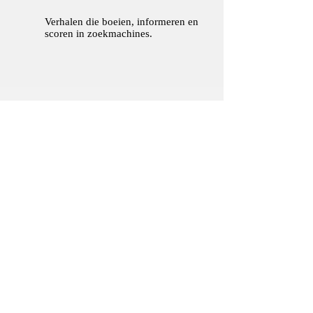
Verhalen die boeien, informeren en
scoren in zoekmachines.
Waarom kiezen
voor Markant
Marketing?
Markant Marketing brengt merken tot
leven met doordachte strategieën en
creatieve ontwerpen. Wij combineren
visuele kracht met een heldere
boodschap, zodat jouw bedrijf opvalt
en een blijvende indruk maakt.
Ben je op zoek naar een unieke