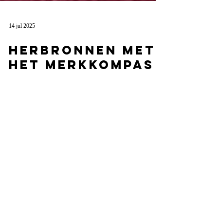
14 jul 2025
Herbronnen met
het MerkKompas
van Markant
Het Markant MerkKompas helpt merken herbronnen:
terugkeren naar hun essentie, en van daaruit opnieuw
kleur, taal en strategie op elkaar afstemmen. Via vier
heldere pijlers – MerkGrond, MerkVorm, MerkTaal en
MerkActie – bouwen we aan merken die écht kloppen.
Niet zomaar mooier, maar betekenisvoller, doordachter
en herkenbaarder. Ideaal voor merken die klaar zijn
voor duurzame groei.