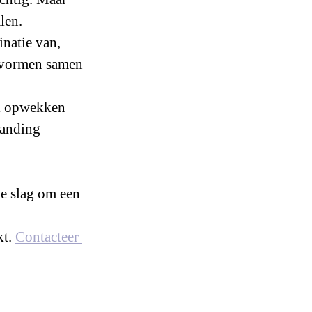
len. 
natie van, 
e vormen samen 
il opwekken 
randing 
de slag om een 
t. 
Contacteer 