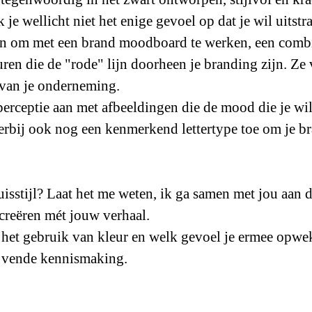
je wellicht niet het enige gevoel op dat je wil uitstra
in om met een brand moodboard te werken, een combi
leuren die de "rode" lijn doorheen je branding zijn. Z
 van je onderneming. 
perceptie aan met afbeeldingen die de mood die je w
erbij ook nog een kenmerkend lettertype toe om je b
uisstijl? Laat het me weten, ik ga samen met jou aan 
creëren mét jouw verhaal.
r het gebruik van kleur en welk gevoel je ermee opwek
ijvende kennismaking.