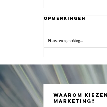
Opmerkingen
Plaats een opmerking...
Sterk merk
opbouwen:
waarom jouw
merk niet
blijft hangen
(en hoe het
Merkkompas
Waarom kieze
dat oplost)
Marketing?