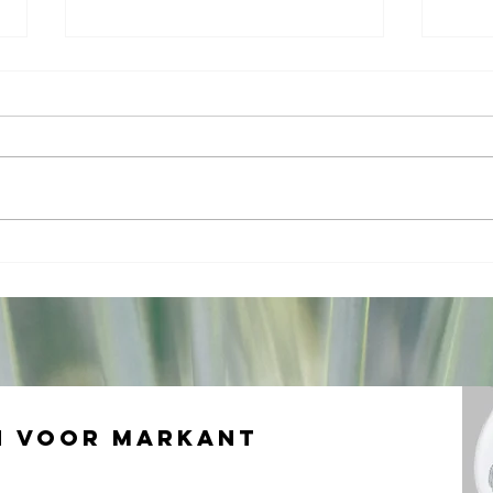
Herbronnen
5 
met het
Ve
MerkKompas
Br
van Markant
vo
Be
Ne
n voor Markant