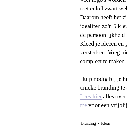
met enkel zwart wek 
Daarom heeft het z
idealiter, zo'n 5 k
de persoonlijkheid
Kleed je ideeën en 
versterken. Voeg hi
compleet te maken.
Hulp nodig bij je h
unieke branding te 
Lees hier
 alles ove
me
 voor een vrijbl
Branding
Kleur