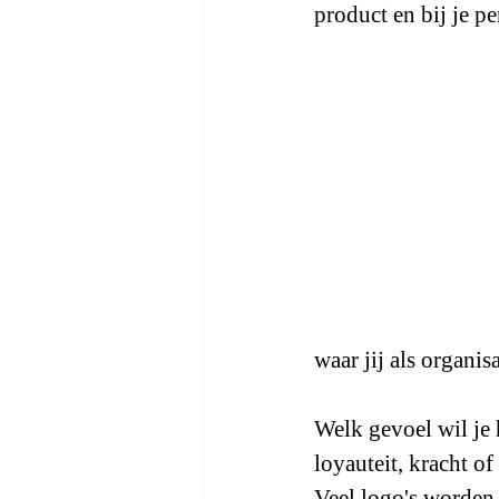
product en bij je p
waar jij als organis
Welk gevoel wil je 
loyauteit, kracht o
Veel logo's worden 