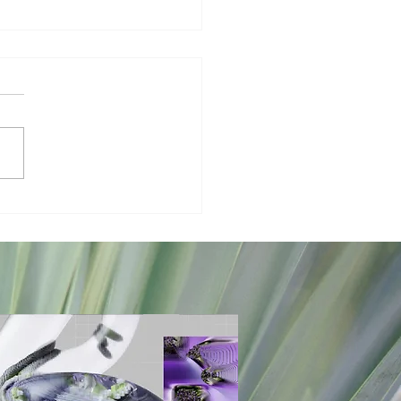
Fouten om te
rmijden bij
anding: Tips
or
drijven die
t Starten