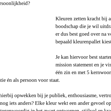
ersoonlijkheid? 
Kleuren zetten kracht bij a
boodschap die je wil uitdr
er dus best goed over na v
bepaald kleurenpallet kies
Je kan hiervoor best starte
mission statement en je visi
één zin en met 5 kernwoor
atie én als persoon voor staat. 
hierbij opwekken bij je publiek, enthousiasme, vertr
f nog iets anders? Elke kleur wekt een ander gevoel o
tegenwoordig in het zwart ontworpen, stijlvol en kra