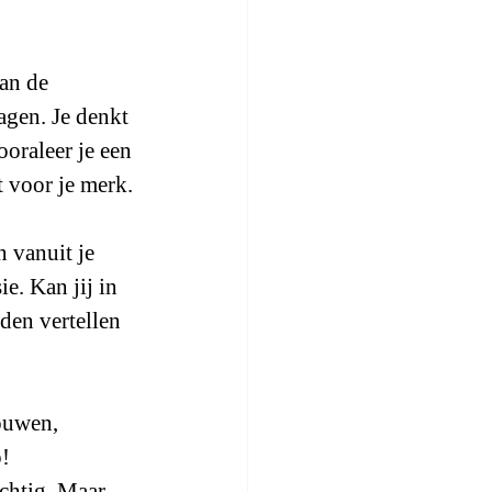
an de 
agen. Je denkt 
ooraleer je een 
t voor je merk.
n vanuit je 
e. Kan jij in 
den vertellen 
ouwen, 
p!
chtig. Maar 