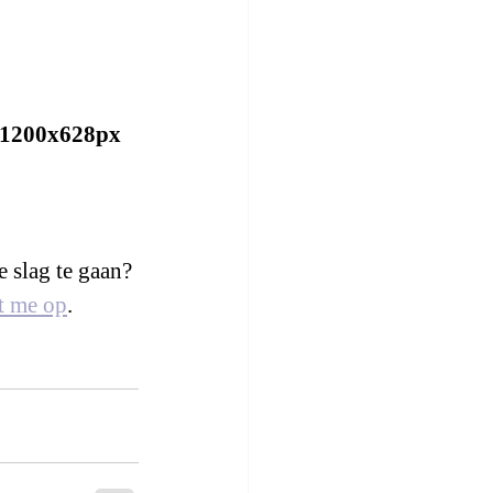
1200x628px
e slag te gaan? 
t me op
.