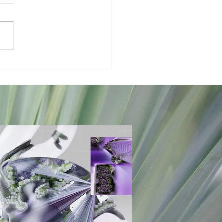
ntent
rketing met
n
rleidelijke
te