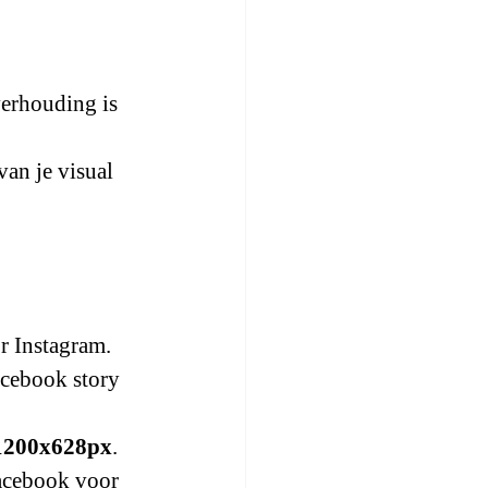
verhouding is 
van je visual 
r Instagram. 
Facebook story 
1200x628px
.
Facebook voor 