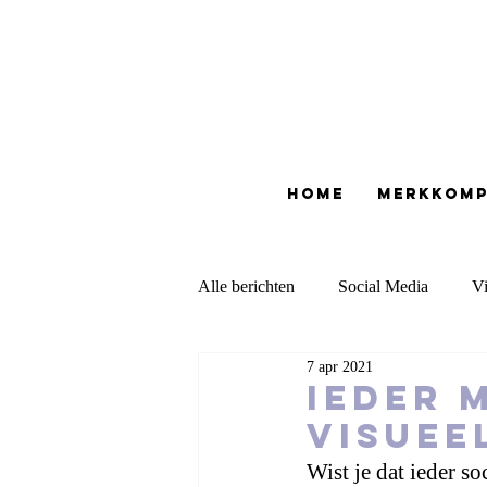
Home
merkkom
Alle berichten
Social Media
Vi
7 apr 2021
Moodboards
Consulting
Ieder 
visuee
Wist je dat ieder s