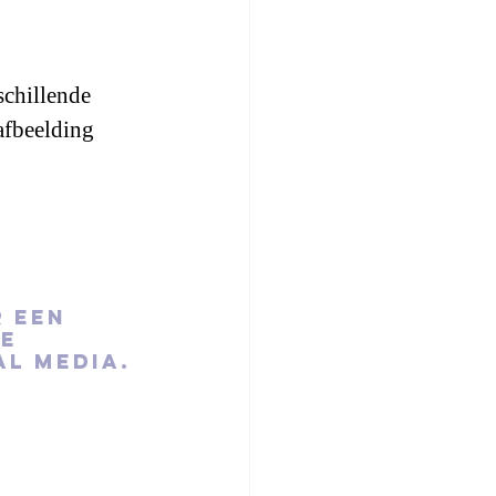
schillende 
afbeelding 
 een 
e 
al media.