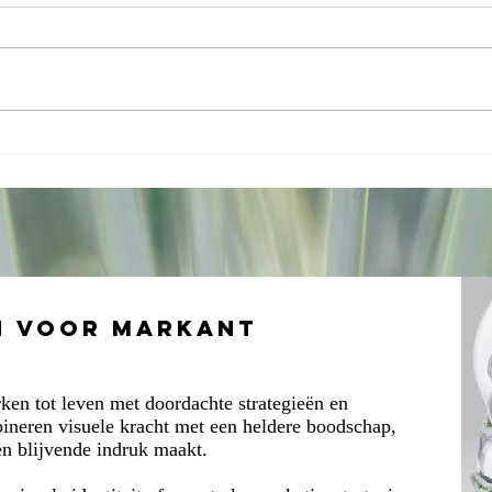
Herbronnen
Co
met het
Ma
MerkKompas
ee
van Markant
ve
bi
n voor Markant
en tot leven met doordachte strategieën en
ineren visuele kracht met een heldere boodschap,
en blijvende indruk maakt.