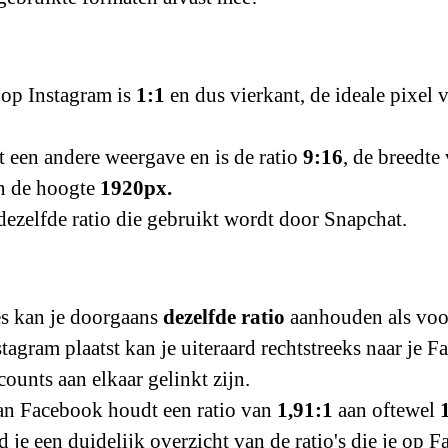
 op Instagram is 
1:1
 en dus vierkant, de ideale pixel 
t een andere weergave en is de ratio 
9:16
, de breedte 
n de hoogte 
1920px.
 dezelfde ratio die gebruikt wordt door Snapchat.
es kan je doorgaans 
dezelfde ratio
 aanhouden als voo
stagram plaatst kan je uiteraard rechtstreeks naar je 
counts aan elkaar gelinkt zijn.
an Facebook houdt een ratio van 
1,91:1
 aan oftewel 
d je een duidelijk overzicht van de ratio's die je op 