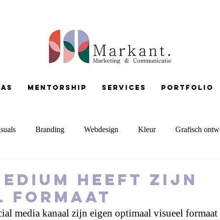
pas
Mentorship
services
portfolio
suals
Branding
Webdesign
Kleur
Grafisch ontw
Copywriting
Presentaties
MerkKompas
medium heeft zijn
l formaat
ocial media kanaal zijn eigen optimaal visueel formaat