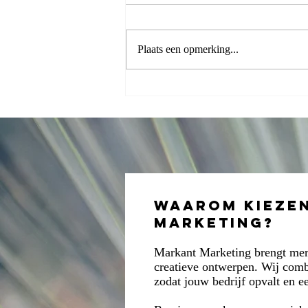
Plaats een opmerking...
Sterk merk
opbouwen:
waarom jouw
merk niet
blijft hangen
(en hoe het
Merkkompas
Waarom kieze
dat oplost)
Marketing?
Markant Marketing brengt merk
creatieve ontwerpen. Wij comb
zodat jouw bedrijf opvalt en e