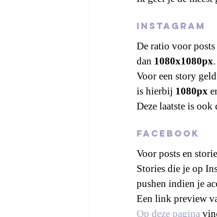
Instagram
De ratio voor posts
dan 
1080x1080px
.
Voor een story geld
is hierbij 
1080px
 e
Deze laatste is ook
Facebook
Voor posts en stori
Stories die je op In
pushen indien je ac
Een link preview v
Op deze pagina
 vin